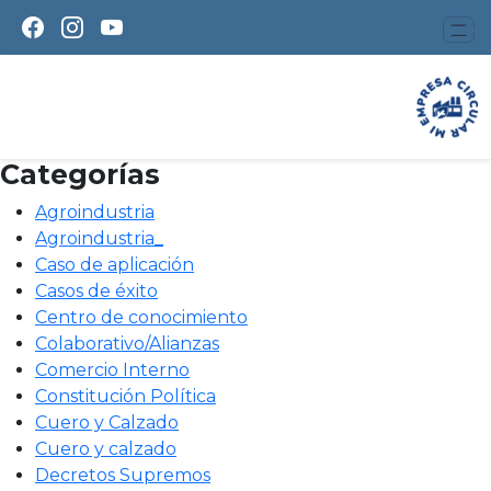
Mantener y reparar
Ups!, no hay entradas.
Buscar
Buscar:
Categorías
Agroindustria
Agroindustria_
Caso de aplicación
Casos de éxito
Centro de conocimiento
Colaborativo/Alianzas
Comercio Interno
Constitución Política
Cuero y Calzado
Cuero y calzado
Decretos Supremos