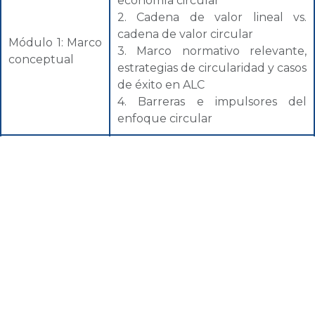
economía circular
2. Cadena de valor lineal vs.
cadena de valor circular
Módulo 1: Marco
3. Marco normativo relevante,
conceptual
estrategias de circularidad y casos
de éxito en ALC
4. Barreras e impulsores del
enfoque circular
1. Preparación y planificación
2. Visita de observación inicial
Módulo 2:
3. Análisis del nivel de circularidad
Diagnóstico
y principales brechas
4. Informe integral de
circularidad de la empresa
1. Definición de acciones
circulares
2. Priorización de acciones
Módulo 3: Plan