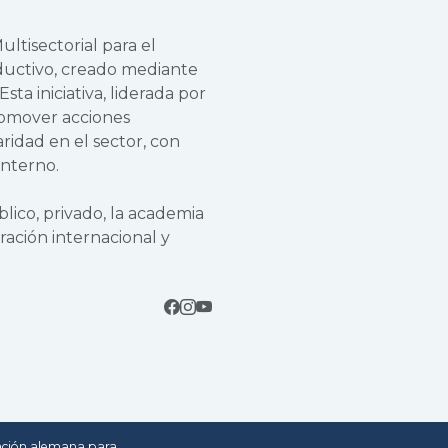
ltisectorial para el
oductivo, creado mediante
ta iniciativa, liderada por
promover acciones
aridad en el sector, con
interno.
lico, privado, la academia
ración internacional y
ación alemana para