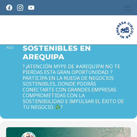
RUEDA DE NEGOCIOS
SOSTENIBLES EN AREQUIPA
09
RUEDA DE NEGOCIOS
SOSTENIBLES EN
AGO
AREQUIPA
? ¡ATENCIÓN MYPE DE #AREQUIPA! NO TE
PIERDAS ESTA GRAN OPORTUNIDAD: ?
PARTICIPA EN LA RUEDA DE NEGOCIOS
SOSTENIBLES, DONDE PODRÁS
CONECTARTE CON GRANDES EMPRESAS
COMPROMETIDAS CON LA
SOSTENIBILIDAD E IMPULSAR EL ÉXITO DE
TU NEGOCIO.
?