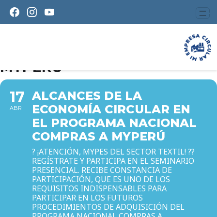
ALCANCES DE LA ECONOMÍA
CIRCULAR EN EL PROGRAMA
NACIONAL COMPRAS A
MYPERÚ
17
ALCANCES DE LA
ECONOMÍA CIRCULAR EN
ABR
EL PROGRAMA NACIONAL
COMPRAS A MYPERÚ
? ¡ATENCIÓN, MYPES DEL SECTOR TEXTIL! ??
REGÍSTRATE Y PARTICIPA EN EL SEMINARIO
PRESENCIAL. RECIBE CONSTANCIA DE
PARTICIPACIÓN, QUE ES UNO DE LOS
REQUISITOS INDISPENSABLES PARA
PARTICIPAR EN LOS FUTUROS
PROCEDIMIENTOS DE ADQUISICIÓN DEL
PROGRAMA NACIONAL COMPRAS A