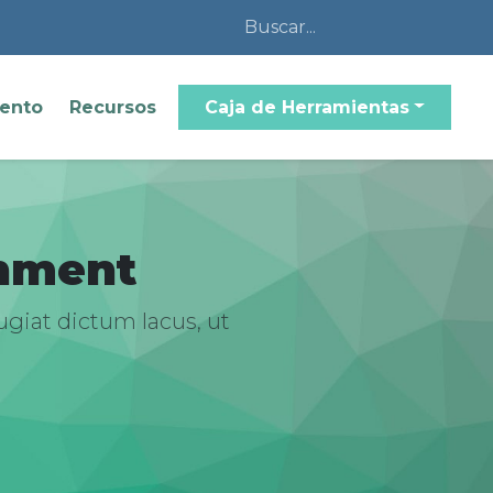
iento
Recursos
Caja de Herramientas
nment
ugiat dictum lacus, ut