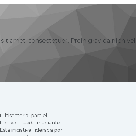
it amet, consectetuer. Proin gravida nibh vel v
ltisectorial para el
oductivo, creado mediante
ta iniciativa, liderada por