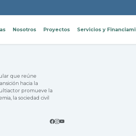
ias
Nosotros
Proyectos
Servicios y Financiam
cular que reúne
ansición hacia la
multiactor promueve la
mia, la sociedad civil