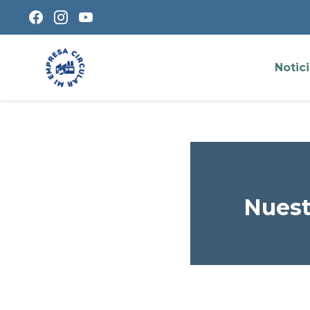
Notic
Nuest