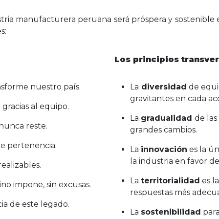
tria manufacturera peruana será próspera y sostenible e
s:
Los principios transve
sforme nuestro país.
La
diversidad
de equid
gravitantes en cada acc
gracias al equipo.
La
gradualidad
de las
nunca reste.
grandes cambios.
e pertenencia.
La
innovación
es la ú
la industria en favor d
realizables.
La
territorialidad
es l
ino impone, sin excusas.
respuestas más adecua
cia de este legado.
La
sostenibilidad
para