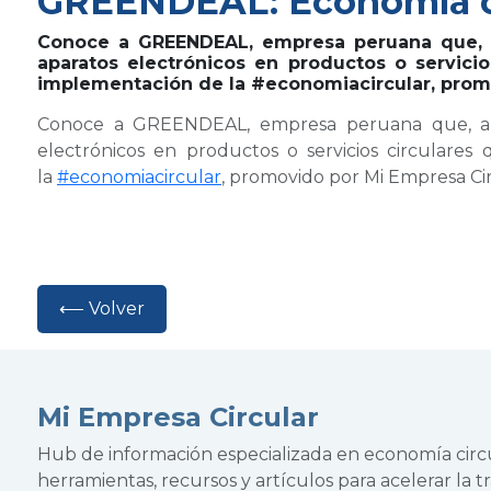
GREENDEAL: Economía cir
Conoce a GREENDEAL, empresa peruana que, a t
aparatos electrónicos en productos o servici
implementación de la #economiacircular, promo
Conoce a GREENDEAL, empresa peruana que, a trav
electrónicos en productos o servicios circulare
la
#economiacircular
, promovido por Mi Empresa Cir
⟵ Volver
Mi Empresa Circular
Hub de información especializada en economía cir
herramientas, recursos y artículos para acelerar la tr