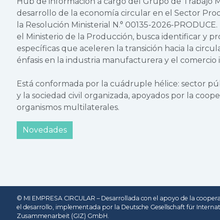
Hub de información a cargo del Grupo de Trabajo Mu
desarrollo de la economía circular en el Sector Pr
la Resolución Ministerial N.° 00135-2026-PRODUCE. Es
el Ministerio de la Producción, busca identificar y 
específicas que aceleren la transición hacia la circul
énfasis en la industria manufacturera y el comercio 
Está conformada por la cuádruple hélice: sector púb
y la sociedad civil organizada, apoyados por la coope
organismos multilaterales.
Novedades
© MI EMPRESA CIRCULAR – Desarrollada con el apoyo de la cooper
el desarrollo, implementada por la Deutsche Gesellschaft für Interna
Zusammenarbeit (GIZ) GmbH.