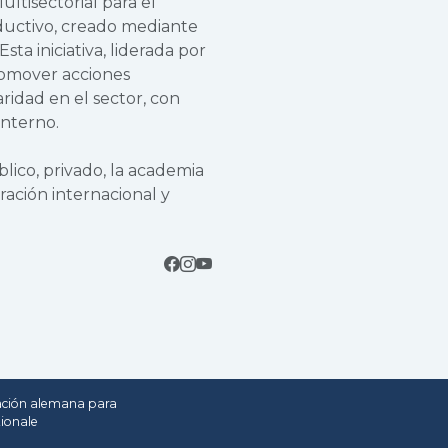
ltisectorial para el
oductivo, creado mediante
ta iniciativa, liderada por
promover acciones
aridad en el sector, con
interno.
lico, privado, la academia
ración internacional y
ación alemana para
tionale