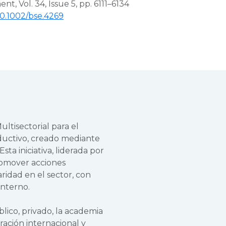
ment
, Vol. 34, Issue 5, pp. 6111–6134
/10.1002/bse.4269
ltisectorial para el
oductivo, creado mediante
ta iniciativa, liderada por
promover acciones
aridad en el sector, con
interno.
lico, privado, la academia
ración internacional y